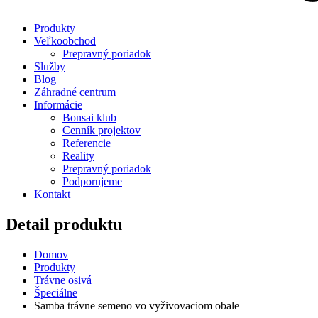
Produkty
Veľkoobchod
Prepravný poriadok
Služby
Blog
Záhradné centrum
Informácie
Bonsai klub
Cenník projektov
Referencie
Reality
Prepravný poriadok
Podporujeme
Kontakt
Detail produktu
Domov
Produkty
Trávne osivá
Špeciálne
Samba trávne semeno vo vyživovaciom obale