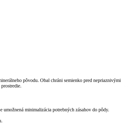
 minerálneho pôvodu. Obal chráni semienko pred nepriaznivými
prostredie.
tu je umožnená minimalizácia potrebných zásahov do pôdy.
u.