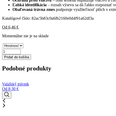
Ochrana proti vtáctvu
– obal semena odpudzuje vtáctvo a chr
Ľahká identifikácia
– rozsah výsevu sa dá ľahko rozpoznať v
Obaľovaná trávna zmes
podporuje využiteľnosť plôch v ex
Katalógové číslo:
82ac5b83c0a6fb2160e0d4f91a62df3a
Od
6,46
€
Momentálne nie je na sklade
množstvo
Samba
Pridať do košíka
trávne
semeno
Podobné produkty
vo
vyživovaciom
obale
Valašský trávnik
Od
8,30
€