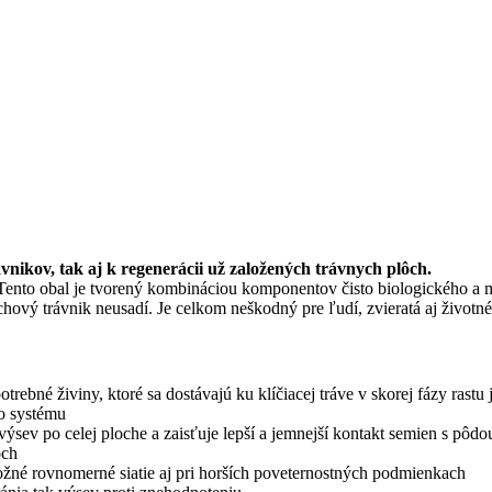
nikov, tak aj k regenerácii už založených trávnych plôch.
 Tento obal je tvorený kombináciou komponentov čisto biologického a
hový trávnik neusadí. Je celkom neškodný pre ľudí, zvieratá aj životné 
rebné živiny, ktoré sa dostávajú ku klíčiacej tráve v skorej fázy ras
ho systému
ev po celej ploche a zaisťuje lepší a jemnejší kontakt semien s pôdo
ôch
žné rovnomerné siatie aj pri horších poveternostných podmienkach