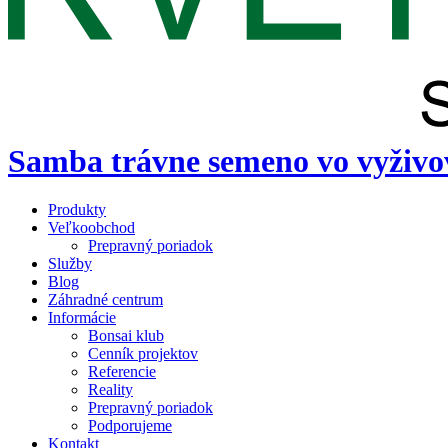
Samba trávne semeno vo vyživov
Produkty
Veľkoobchod
Prepravný poriadok
Služby
Blog
Záhradné centrum
Informácie
Bonsai klub
Cenník projektov
Referencie
Reality
Prepravný poriadok
Podporujeme
Kontakt