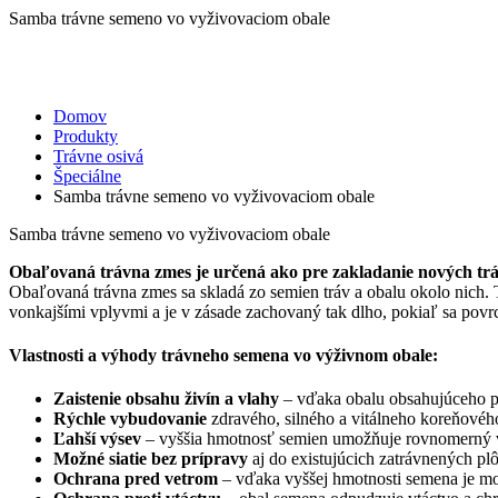
Samba trávne semeno vo vyživovaciom obale
Domov
Produkty
Trávne osivá
Špeciálne
Samba trávne semeno vo vyživovaciom obale
Samba trávne semeno vo vyživovaciom obale
Obaľovaná trávna zmes je určená ako pre zakladanie nových tráv
Obaľovaná trávna zmes sa skladá zo semien tráv a obalu okolo nich.
vonkajšími vplyvmi a je v zásade zachovaný tak dlho, pokiaľ sa povrc
Vlastnosti a výhody trávneho semena vo výživnom obale
:
Zaistenie obsahu živín a vlahy
– vďaka obalu obsahujúceho pot
Rýchle vybudovanie
zdravého, silného a vitálneho koreňové
Ľahší výsev
– vyššia hmotnosť semien umožňuje rovnomerný výs
Možné siatie bez prípravy
aj do existujúcich zatrávnených pl
Ochrana pred vetrom
– vďaka vyššej hmotnosti semena je mo