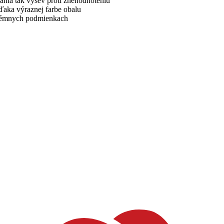
ánia tak výsev proti znehodnoteniu
ďaka výraznej farbe obalu
trémnych podmienkach