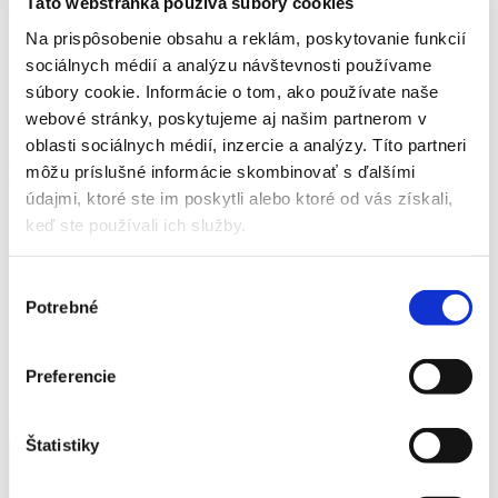
Táto webstránka používa súbory cookies
Detail produktu
Na prispôsobenie obsahu a reklám, poskytovanie funkcií
Domov
sociálnych médií a analýzu návštevnosti používame
Produkty
súbory cookie. Informácie o tom, ako používate naše
Umelý kameň
Dlažby
webové stránky, poskytujeme aj našim partnerom v
Platňa
oblasti sociálnych médií, inzercie a analýzy. Títo partneri
môžu príslušné informácie skombinovať s ďalšími
Platňa
údajmi, ktoré ste im poskytli alebo ktoré od vás získali,
keď ste používali ich služby.
Výber
Potrebné
Domov
súhlasu
Produkty
Umelý kameň
Dlažby
Preferencie
Platňa
Platňa
Štatistiky
Výška
Dĺžka
Šírka
Váha
Platňa veľká
5 cm
45 cm
45 cm
25 kg