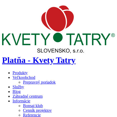
Platňa - Kvety Tatry
Produkty
Veľkoobchod
Prepravný poriadok
Služby
Blog
Záhradné centrum
Informácie
Bonsai klub
Cenník projektov
Referencie