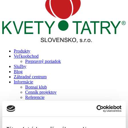
Produkty
Veľkoobchod
Prepravný poriadok
Služby
Blog
Záhradné centrum
Informácie
Bonsai klub
Cenník projektov
Referencie
Reality
Prepravný poriadok
Podporujeme
Kontakt