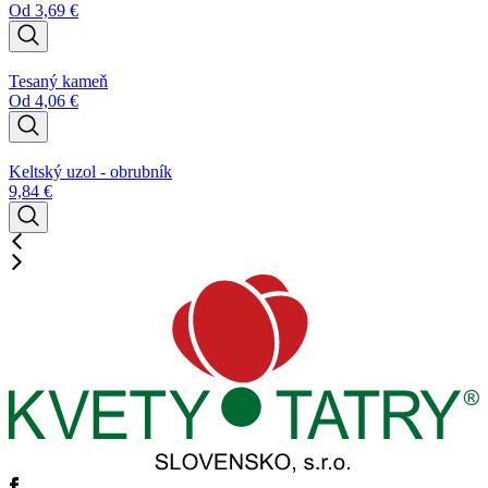
Od
3,69
€
Tesaný kameň
Od
4,06
€
Keltský uzol - obrubník
9,84
€