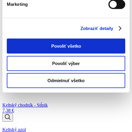
Platňa stredná
5 cm
45 cm
22,5 cm
12 kg
Marketing
Platňa malá
5 cm
22,5 cm
22,5 cm
6 kg
Zobraziť detaily
Katalógové číslo:
c6e6294c451956e226f00b0d57fd00c6
Povoliť všetko
Od
3,08
€
Povoliť výber
množstvo Platňa
Pridať do košíka
Odmietnuť všetko
Podobné produkty
Keltský chodník - Stĺpik
7,38
€
Keltský uzol