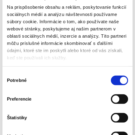
Na prispôsobenie obsahu a reklám, poskytovanie funkcií
sociálnych médií a analýzu návštevnosti používame
súbory cookie. Informácie o tom, ako používate naše
webové stránky, poskytujeme aj našim partnerom v
Domov
oblasti sociálnych médií, inzercie a analýzy. Títo partneri
Produkty
môžu príslušné informácie skombinovať s ďalšími
Dekorácie
údajmi, ktoré ste im poskytli alebo ktoré od vás získali,
Ostatné
Piknikový košík
keď ste používali ich služby.
Piknikový košík
Výber
Použitie priestranného prúteného koša je neobmedzené. Vďaka
Potrebné
súhlasu
praktickej rukoväti bude nenahraditeľný pri nákupe, alebo pikniku.
Môžete ho ľahko zmeniť na elegantný darčekový kôš – naplňte ho
iba kávou, čajom, sladkosťami a alkoholom, ale nielen to! Funguje
Preferencie
tiež skvele ako úložný kôš.
Rozmery:
Štatistiky
dĺžka: 42 cm
šírka: 34 cm