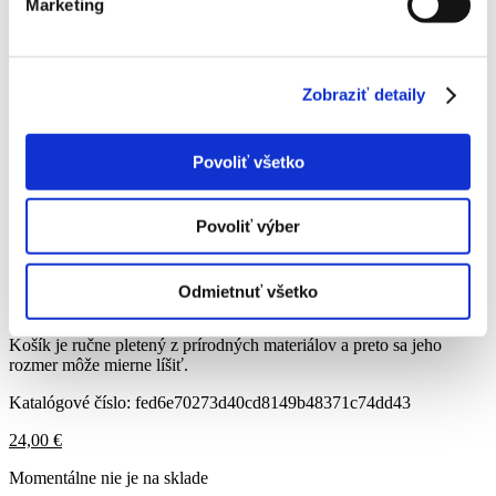
Marketing
výška bez rukoväte: 23 cm
celková výška: 32 cm
Zobraziť detaily
Vlastnosti produktu:
Povoliť všetko
vyrobené z prírodných surovín: prútie
farba: odtiene sivej a béžovej
vo vnútri všitý ozdobná dekorácia
Povoliť výber
šikovná rukoväť
priestranný
Účel: nákup, piknik, darčekový kôš, úložný priestor
Odmietnuť všetko
Košík je ručne pletený z prírodných materiálov a preto sa jeho
rozmer môže mierne líšiť.
Katalógové číslo:
fed6e70273d40cd8149b48371c74dd43
24,00
€
Momentálne nie je na sklade