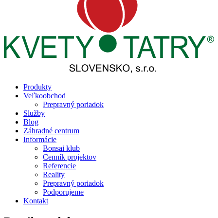
Produkty
Veľkoobchod
Prepravný poriadok
Služby
Blog
Záhradné centrum
Informácie
Bonsai klub
Cenník projektov
Referencie
Reality
Prepravný poriadok
Podporujeme
Kontakt