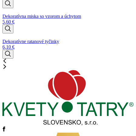
Dekoratívna miska so vzorom a úchytom
5,60
€
Dekoratívne ratanové tyčinky
6,10
€