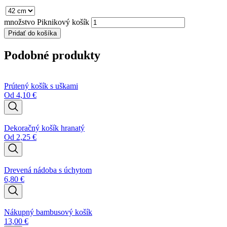
množstvo Piknikový košík
Pridať do košíka
Podobné produkty
Prútený košík s uškami
Od
4,10
€
Dekoračný košík hranatý
Od
2,25
€
Drevená nádoba s úchytom
6,80
€
Nákupný bambusový košík
13,00
€