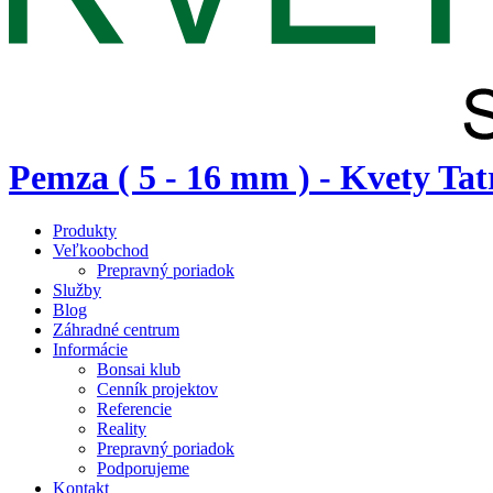
Pemza ( 5 - 16 mm ) - Kvety Tat
Produkty
Veľkoobchod
Prepravný poriadok
Služby
Blog
Záhradné centrum
Informácie
Bonsai klub
Cenník projektov
Referencie
Reality
Prepravný poriadok
Podporujeme
Kontakt