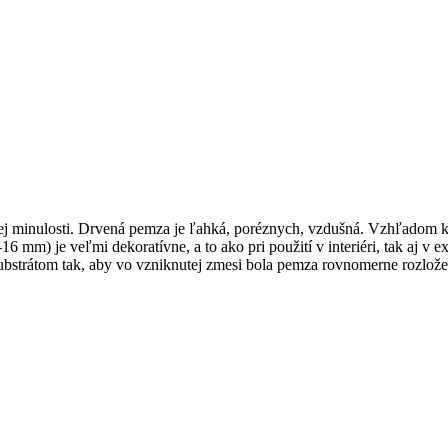
ej minulosti. Drvená pemza je ľahká, poréznych, vzdušná. Vzhľadom k 
6 mm) je veľmi dekoratívne, a to ako pri použití v interiéri, tak aj v ext
strátom tak, aby vo vzniknutej zmesi bola pemza rovnomerne rozlože