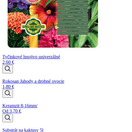
Tyčinkové hnojivo univerzálné
2,60
€
Rokosan Jahody a drobné ovocie
1,80
€
Keramzit 8-16mm/
Od
3,70
€
Substrát na kaktusy 5l