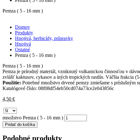
Pemza ( 5 - 16 mm )
Pemza ( 5 - 16 mm )
Domov
Produkty
Hnojivá, herbicídy, prípravky
Hnojivá
Ostatné
Pemza ( 5 - 16 mm )
Pemza ( 5 - 16 mm )
Pemza je prírodný materiál, vzniknutý vulkanickou činnosťou v dávn
zvlášť kaktusov, cykasov a iných tropických rastlín. Väčšia frakcia (5-1
Použitie:
Potrebné množstvo drvené pemzy zmiešame s príslušným sub
Katalógové číslo:
08f08df54eb50cd074a73ce2e043856c
4,50
€
množstvo Pemza ( 5 - 16 mm )
Pridať do košíka
Podobné produkty