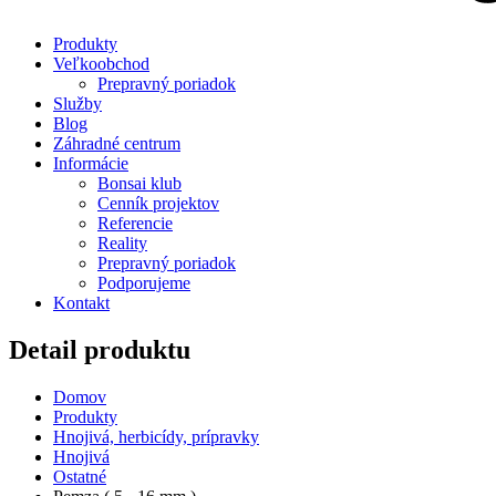
Produkty
Veľkoobchod
Prepravný poriadok
Služby
Blog
Záhradné centrum
Informácie
Bonsai klub
Cenník projektov
Referencie
Reality
Prepravný poriadok
Podporujeme
Kontakt
Detail produktu
Domov
Produkty
Hnojivá, herbicídy, prípravky
Hnojivá
Ostatné