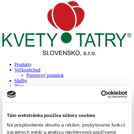
Produkty
Veľkoobchod
Prepravný poriadok
Služby
Blog
Záhradné centrum
Informácie
Bonsai klub
Cenník projektov
Referencie
Táto webstránka používa súbory cookies
Reality
Prepravný poriadok
Na prispôsobenie obsahu a reklám, poskytovanie funkcií
Podporujeme
sociálnych médií a analýzu návštevnosti používame