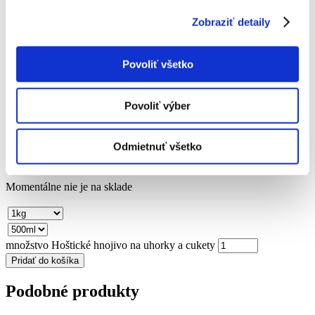
Použitie:
Hnojíme na začiatku vegetácie v dávke 1 – 1,2 kg na
2
10m
a v priebehu vegetácie (v auguste) v dávke 0,8 – 1 kg na
Zobraziť detaily
2
10m
. Granuly zapracujeme do pôdy a dostatočne zavlažíme. Pri
2
výsadbe jahôd použijeme dávku 0,6 – 0,8 kg na 10m
.
Povoliť všetko
V priebehu sezóny odporúčame používať kvapalné Hoštické
hnojivo.
Povoliť výber
Zloženie:
7,5% N + 2% P
O
+ 1% K
O + 0,5% MgO + 3% CaO
2
5
2
Katalógové číslo:
ec0527b6f308fd9b72cd36e4c1d01531
Odmietnuť všetko
Od
2,36
€
Momentálne nie je na sklade
množstvo Hoštické hnojivo na uhorky a cukety
Pridať do košíka
Podobné produkty