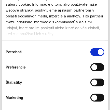
Kontakt
súbory cookie. Informácie o tom, ako používate naše
Detail produktu
webové stránky, poskytujeme aj našim partnerom v
oblasti sociálnych médií, inzercie a analýzy. Títo partneri
Domov
môžu príslušné informácie skombinovať s ďalšími
Produkty
údajmi, ktoré ste im poskytli alebo ktoré od vás získali,
Hnojivá, herbicídy, prípravky
keď ste používali ich služby.
Hnojivá
Hoštické hnojivo na uhorky a cukety
Výber
Hoštické hnojivo na uhorky a cukety
Potrebné
súhlasu
Domov
Produkty
Preferencie
Hnojivá, herbicídy, prípravky
Hnojivá
Hoštické hnojivo na uhorky a cukety
Štatistiky
Hoštické hnojivo na uhorky a cukety
Čisto prírodný produkt bez prídavku priemyselných zložiek.
Marketing
Dodáva rastlinám potrebné živiny a výrazne aktivuje pôdnu
mikroflóru.