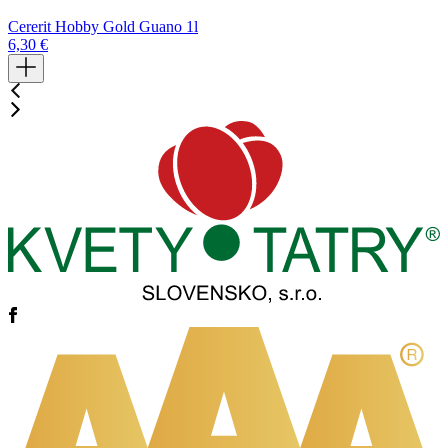
Cererit Hobby Gold Guano 1l
C
6,30
€
6