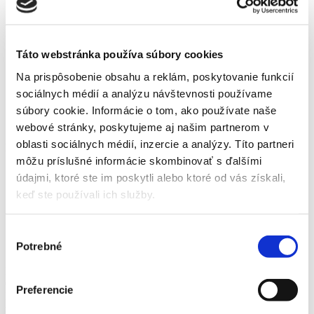
Kontakt
Detail produktu
Táto webstránka používa súbory cookies
Domov
Produkty
Na prispôsobenie obsahu a reklám, poskytovanie funkcií
Hnojivá, herbicídy, prípravky
sociálnych médií a analýzu návštevnosti používame
Hnojivá
súbory cookie. Informácie o tom, ako používate naše
Prírodné
Hoštické hnojivo na ihličnany, okrasné kríky
webové stránky, poskytujeme aj našim partnerom v
oblasti sociálnych médií, inzercie a analýzy. Títo partneri
Hoštické hnojivo na ihličnany, okrasné kríky
môžu príslušné informácie skombinovať s ďalšími
údajmi, ktoré ste im poskytli alebo ktoré od vás získali,
Domov
keď ste používali ich služby.
Produkty
Hnojivá, herbicídy, prípravky
Hnojivá
Výber
Prírodné
Potrebné
Hoštické hnojivo na ihličnany, okrasné kríky
súhlasu
Hoštické hnojivo na ihličnany, okrasné kríky
Čisto prírodný produkt bez prídavku priemyselných zložiek.
Preferencie
Dodáva rastlinám potrebné živiny a výrazne aktivuje pôdnu
mikroflóru.