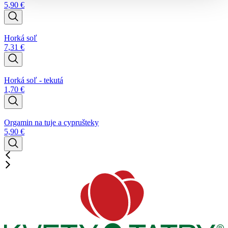
5,90
€
Horká soľ
7,31
€
Horká soľ - tekutá
1,70
€
Orgamin na tuje a cyprušteky
5,90
€