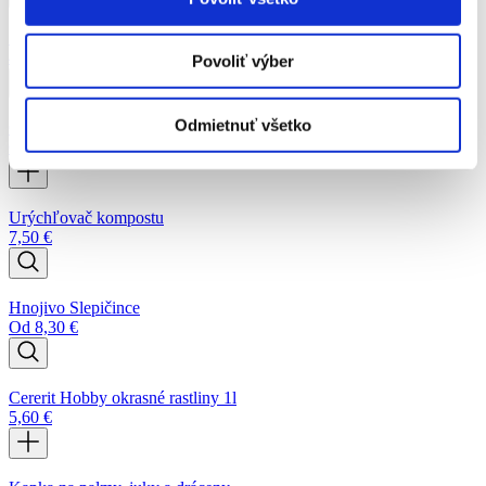
Substrát na citrusy 10l
4,80
€
Povoliť výber
Odmietnuť všetko
Cererit Hobby Gold Guano 1l
6,30
€
Urýchľovač kompostu
7,50
€
Hnojivo Slepičince
Od
8,30
€
Cererit Hobby okrasné rastliny 1l
5,60
€