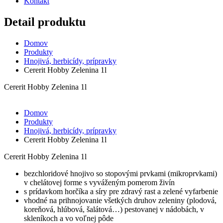
Kontakt
Detail produktu
Domov
Produkty
Hnojivá, herbicídy, prípravky
Cererit Hobby Zelenina 1l
Cererit Hobby Zelenina 1l
Domov
Produkty
Hnojivá, herbicídy, prípravky
Cererit Hobby Zelenina 1l
Cererit Hobby Zelenina 1l
bezchloridové hnojivo so stopovými prvkami (mikroprvkami)
v chelátovej forme s vyváženým pomerom živín
s prídavkom horčíka a síry pre zdravý rast a zelené vyfarbenie
vhodné na prihnojovanie všetkých druhov zeleniny (plodová,
koreňová, hlúbová, šalátová…) pestovanej v nádobách, v
skleníkoch a vo voľnej pôde