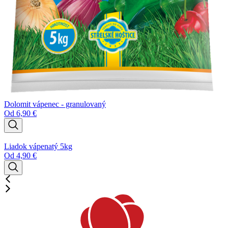
Dolomit vápenec - granulovaný
Od
6,90
€
Liadok vápenatý 5kg
Od
4,90
€