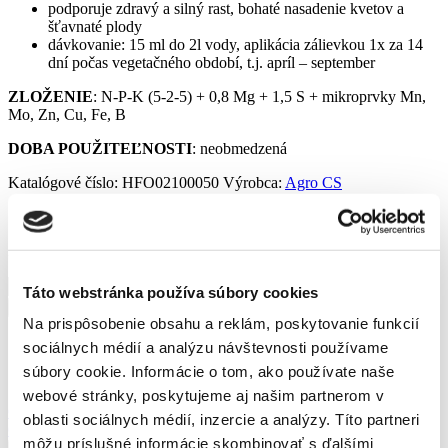
podporuje zdravý a silný rast, bohaté nasadenie kvetov a
šťavnaté plody
dávkovanie: 15 ml do 2l vody, aplikácia zálievkou 1x za 14
dní počas vegetačného období, t.j. apríl – september
ZLOŽENIE
: N-P-K (5-2-5) + 0,8 Mg + 1,5 S + mikroprvky Mn,
Mo, Zn, Cu, Fe, B
DOBA POUŽITEĽNOSTI
: neobmedzená
Katalógové číslo:
HFO02100050
Výrobca:
Agro CS
5,60
€
2 ks na sklade
množstvo
Táto webstránka používa súbory cookies
Cererit
Pridať do košíka
Hobby
Na prispôsobenie obsahu a reklám, poskytovanie funkcií
Zelenina
Odporúčané produkty
sociálnych médií a analýzu návštevnosti používame
1l
súbory cookie. Informácie o tom, ako používate naše
webové stránky, poskytujeme aj našim partnerom v
Cererit Hobby Gold Guano 1l
oblasti sociálnych médií, inzercie a analýzy. Títo partneri
6,30
€
môžu príslušné informácie skombinovať s ďalšími