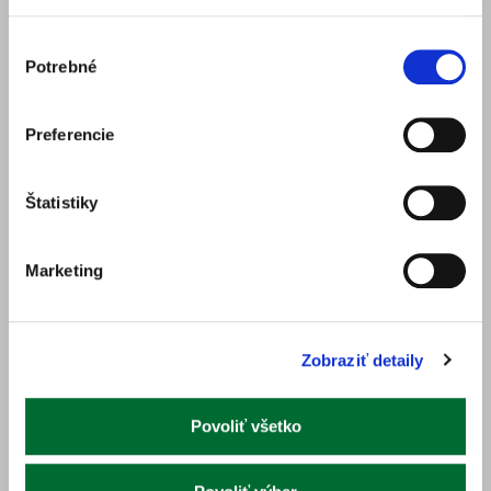
Hlavná 6
059 21 Svit
Výber
kvetytatry@kvetytatry.sk
Potrebné
súhlasu
+421 52 788 7017
+421 908 255 877
+421 918 888 054
Preferencie
Ostatné kontaktné informácie
Štatistiky
Prihlásenie zákazníka
Marketing
Obchodné a reklamačné podmienky
Vrátenie tovaru
Zásady ochrany osobných údajov
Nastavenia cookies
Zobraziť detaily
Povoliť všetko