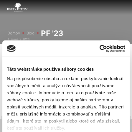
PF '23
Domov
Blog
2. januára 2023
Táto webstránka používa súbory cookies
Na prispôsobenie obsahu a reklám, poskytovanie funkcií
sociálnych médií a analýzu návštevnosti používame
súbory cookie. Informácie o tom, ako používate naše
webové stránky, poskytujeme aj našim partnerom v
oblasti sociálnych médií, inzercie a analýzy. Títo partneri
môžu príslušné informácie skombinovať s ďalšími
údajmi, ktoré ste im poskytli alebo ktoré od vás získali,
keď ste používali ich služby.
KVETY TATRY – SLOVENSKO, s.r.o.