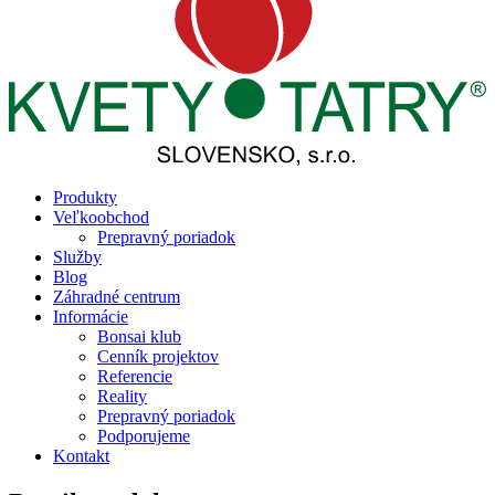
Produkty
Veľkoobchod
Prepravný poriadok
Služby
Blog
Záhradné centrum
Informácie
Bonsai klub
Cenník projektov
Referencie
Reality
Prepravný poriadok
Podporujeme
Kontakt