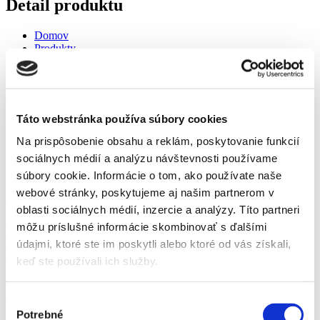
Detail produktu
Domov
Produkty
Živé rastliny
Jabloň Matkino
Jabloň Matkino
Táto webstránka používa súbory cookies
Domov
Na prispôsobenie obsahu a reklám, poskytovanie funkcií
Produkty
sociálnych médií a analýzu návštevnosti používame
Živé rastliny
Jabloň Matkino
súbory cookie. Informácie o tom, ako používate naše
webové stránky, poskytujeme aj našim partnerom v
Jabloň Matkino
oblasti sociálnych médií, inzercie a analýzy. Títo partneri
Jesenná odroda pochádzajúca z USA, ktorá je nenáročná na výber
môžu príslušné informácie skombinovať s ďalšími
stanoviska. Je vhodná do stredných oblastí Slovenska. Plody
údajmi, ktoré ste im poskytli alebo ktoré od vás získali,
dozrievajú koncom septembra, je vhodná na skladovanie do
decembra. Je rezistentná voči chorobám.
keď ste používali ich služby.
Odber možný iba osobne v Záhradnom centre vo Svite, ovocné
stromy sú voľnokorenné.
Výber
Potrebné
súhlasu