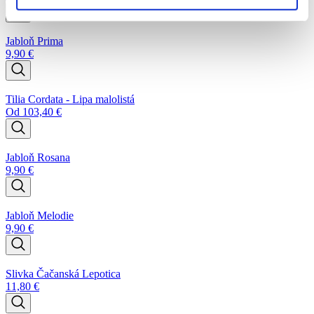
Jabloň Prima
9,90
€
Tilia Cordata - Lipa malolistá
Od
103,40
€
Jabloň Rosana
9,90
€
Jabloň Melodie
9,90
€
Slivka Čačanská Lepotica
11,80
€