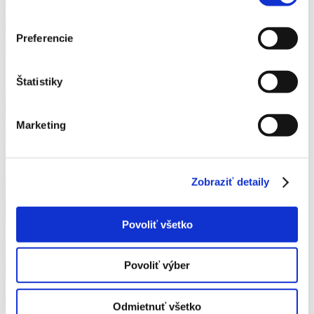
Katalógové číslo:
60fb32782ffbc80bbc1146e71b4c4e81
9,90
€
Preferencie
Momentálne nie je na sklade
Štatistiky
množstvo Jabloň Matkino
Pridať do košíka
Marketing
Podobné produkty
Jabloň Julia
Zobraziť detaily
9,90
€
Povoliť všetko
Jabloň Rubinola
9,90
€
Povoliť výber
Jabloň Kožená Reneta
Odmietnuť všetko
9,90
€