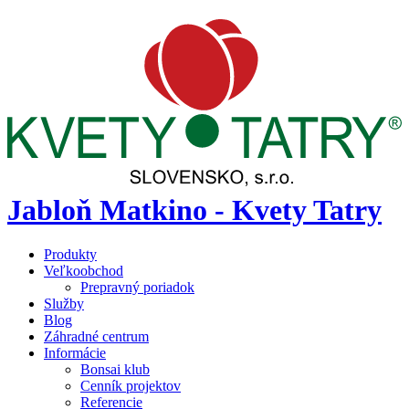
Jabloň Matkino - Kvety Tatry
Produkty
Veľkoobchod
Prepravný poriadok
Služby
Blog
Záhradné centrum
Informácie
Bonsai klub
Cenník projektov
Referencie